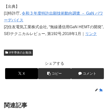
【出典】
[1]特許庁,
令和 3 年度特許出願技術動向調査 － GaN パワ
ーデバイス
[2]住友電気工業株式会社, “無線通信用GaN HEMTの開発”,
SEIテクニカルレビュー, 第192号,2018年1月｜
リンク
#半導体のお勉強
シェアする
X
コピー
コメント
🐇
関連記事