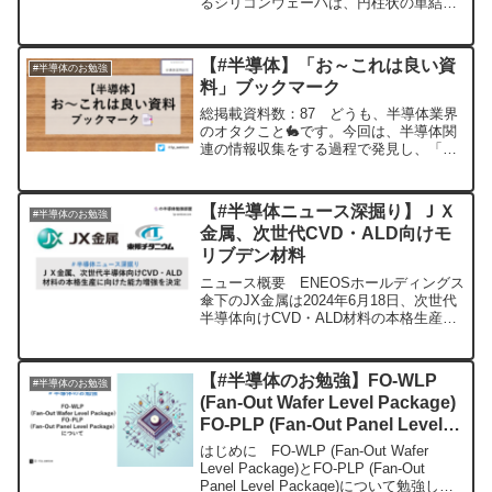
るシリコンウェーハは、円柱状の単結晶
シリコンインゴットをスライスして製造
される。その単結晶シリコンインゴット
の製造プロセスは以下の通り。ここで
【#半導体】「お～これは良い資
#半導体のお勉強
は、シリコンウェーハ製造...
料」ブックマーク
総掲載資料数：87 どうも、半導体業界
のオタクこと🐇です。今回は、半導体関
連の情報収集をする過程で発見し、「お
～これは良い資料」と思わず声が出てし
まった公的資料を簡単な紹介とともにブ
ックマーク形式でまとめてみました。今
【#半導体ニュース深掘り】ＪＸ
#半導体のお勉強
後「お～これは良い資料...
金属、次世代CVD・ALD向けモ
リブデン材料
ニュース概要 ENEOSホールディングス
傘下のJX金属は2024年6月18日、次世代
半導体向けCVD・ALD材料の本格生産に
向けた能力増強を決定したと発表し
た。 JX金属は2024年2月に「CVD･ALD
材料事業推進室」を新設し、同材料の
【#半導体のお勉強】FO-WLP
#半導体のお勉強
早...
(Fan-Out Wafer Level Package)
FO-PLP (Fan-Out Panel Level
Package) について
はじめに FO-WLP (Fan-Out Wafer
Level Package)とFO-PLP (Fan-Out
Panel Level Package)について勉強した