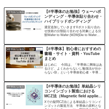
【#半導体のお勉強】ウェーハボ
#半導体のお勉強
ンディング・半導体貼り合わせ・
ハイブリッドボンディング
適宜追加していきますXポスト貼り合わ
せ技術の分類貼り合わせる対象による分
類Wafer to Wafer (W2W)Die to Wafer
(D2W)Die to Die (D2D)接合期間による分
類Temporary Bonding , ...
【#半導体】初心者におすすめの
#半導体のお勉強
書籍・サイト・資料・YouTube
まとめ
はじめに 今回は、「半導体に興味はあ
るけど、よくわからないし勉強法が分か
らない😢」という半導体初心者・半導体
初学者を対象に、勉強の助けになるよう
な初歩的な内容が分かりやすく解説され
ている書籍・サイト・資料・YouTubeを
【#半導体のお勉強】単結晶シリ
#半導体のお勉強
まとめてみました...
コンインゴット製造における
MCZ法（Magnetic field applied
Czochralski法）について：CZ法
Xでの疑問CZ法による単結晶シリコンイ
との比較
ンゴットの製造方法 半導体の原料とな