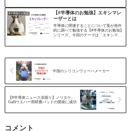
ップフィルム（通称：ABF）」について
まとめてみました。現在では全世界の主
要なパソコンなどの層間絶縁材のほぼ
【#半導体のお勉強】エキシマレ
#半導体のお勉強
100%のシェアに達して...
ーザーとは
半導体に関連することについて兎が発作
的に調べて勉強する【#半導体のお勉強】
シリーズ。今回のテーマは「エキシマレ
ーザー」です。初期段階はスッカスカな
内容ですが、適宜追記していきますので
ご容赦ください。定義レーザーとはレー
ザーとはレーザー(英:...
中国のシリコンウェーハメーカー
【#半導体ニュース深掘り】ノリタケ、
GaNウエハー用研磨パッドの開発に成功
コメント