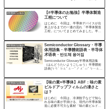
ことを逐一まとめていきます。 以下の
Xのスレッドに追記しつつ、この記...
【#半導体のお勉強】半導体製造
#半導体のお勉強
工程について
はじめに 今回は、半導体デバイスが出
来上がるまでの一連の流れ「半導体製造
工程」についてまとめてみました。半導
体製造工程は大きく「前工程」と「後工
程」の２つに分類されます。最初のほう
では２つの工程について簡単に説明し、
Semiconductor Glossary・半導
#半導体のお勉強
後半のほうでより詳しく説...
体用語集・半導體術語表・半导体
术语表・반도체 용어집
Semiconductor Glossary半導体用語集
（はんどうたいようごしゅう）半導體術
語表(ㄅㄢˋ ㄉㄠˇ ㄊㄧˇ ㄕㄨˋ ㄩˇ ㄅㄧㄠ)
半导体术语表(Bàndǎotǐ shùyǔ biǎo)반도
체 용어집(bandoche yong...
【味の素×半導体】ABF：味の素
#半導体のお勉強
ビルドアップフィルムの凄さと
は？
はじめに 今回は、冷凍餃子などで知ら
れる味の素が手掛ける、現代の半導体製
造に必要不可欠な素材「味の素ビルドア